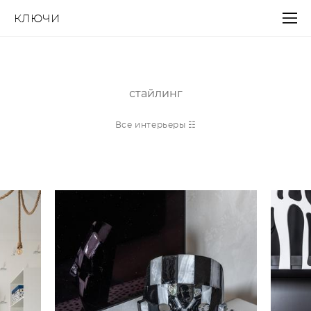
КЛЮЧИ
стайлинг
Все интерьеры ☷